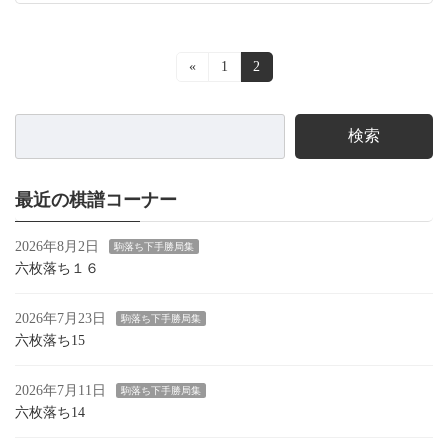
投
«
固
1
固
2
定
定
稿
ペ
ペ
ー
ー
ナ
検索
ジ
ジ
ビ
ゲ
最近の棋譜コーナー
ー
2026年8月2日
駒落ち下手勝局集
シ
六枚落ち１６
ョ
2026年7月23日
駒落ち下手勝局集
ン
六枚落ち15
2026年7月11日
駒落ち下手勝局集
六枚落ち14