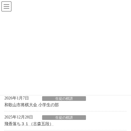
コ
ナ
ン
ビ
テ
ゲ
ン
ー
ツ
シ
へ
ョ
棋譜コーナー
ス
ン
キ
に
ッ
移
プ
動
HOME
棋譜コーナー
生徒の棋譜
生徒の棋譜
2026年1月7日
生徒の棋譜
和歌山市将棋大会 小学生の部
2025年12月28日
生徒の棋譜
飛香落ち３１（古森五段）