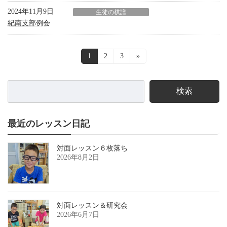
2024年11月9日
生徒の棋譜
紀南支部例会
投
固
1
固
2
固
3
»
定
定
定
稿
ペ
ペ
ペ
ー
ー
ー
ナ
検索
ジ
ジ
ジ
ビ
ゲ
最近のレッスン日記
ー
対面レッスン６枚落ち
シ
2026年8月2日
ョ
ン
対面レッスン＆研究会
2026年6月7日