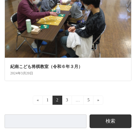
紀南こども将棋教室（令和６年３月）
2024年3月20日
投
«
固
1
固
2
固
3
…
固
5
»
定
定
定
定
稿
ペ
ペ
ペ
ペ
ー
ー
ー
ー
ナ
検索
ジ
ジ
ジ
ジ
ビ