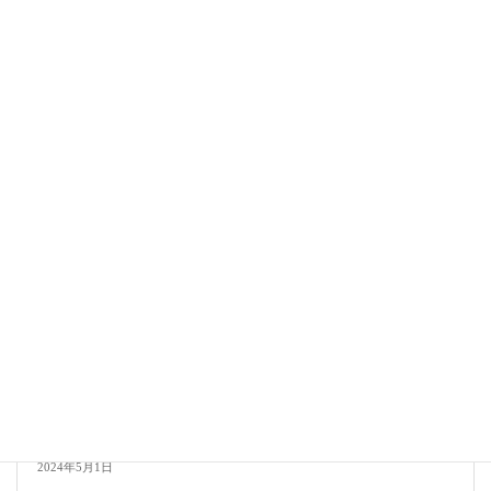
個別レッスン＆紀南こども教室（令和６年５月）
2024年5月12日
紀南支部
指導対局の記録(2024年4月)
2024年5月1日