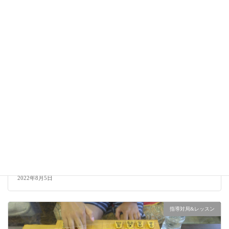
指導対局&レッスン
ガチンコ飛香落ち
2022年8月5日
指導対局&レッスン