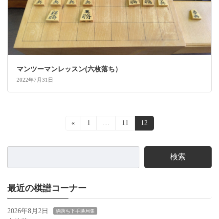
マンツーマンレッスン(六枚落ち）
2022年7月31日
投
«
固
1
…
固
11
固
12
定
定
定
稿
ペ
ペ
ペ
ー
ー
ー
ナ
検索
ジ
ジ
ジ
ビ
ゲ
最近の棋譜コーナー
ー
2026年8月2日
駒落ち下手勝局集