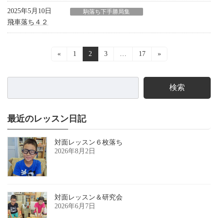
2025年5月10日
駒落ち下手勝局集
飛車落ち４２
投
«
固
1
固
2
固
3
…
固
17
»
定
定
定
定
稿
ペ
ペ
ペ
ペ
ー
ー
ー
ー
ナ
検索
ジ
ジ
ジ
ジ
ビ
ゲ
最近のレッスン日記
ー
対面レッスン６枚落ち
シ
2026年8月2日
ョ
ン
対面レッスン＆研究会
2026年6月7日