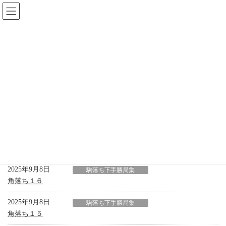
コ
ナ
ン
ビ
テ
ゲ
ン
ー
ツ
シ
へ
ョ
棋譜コーナー
ス
ン
キ
に
ッ
移
プ
動
HOME
棋譜コーナー
駒落ち下手勝局集
駒落ち下手勝局集
2025年9月8日
駒落ち下手勝局集
角落ち１６
2025年9月8日
駒落ち下手勝局集
角落ち１５