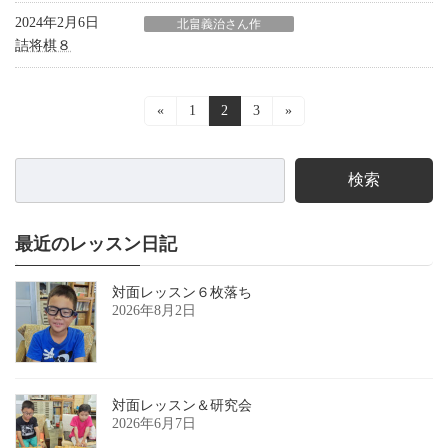
2024年2月6日
北畠義治さん作
詰将棋８
投
«
固
1
固
2
固
3
»
定
定
定
稿
ペ
ペ
ペ
ー
ー
ー
ナ
検索
ジ
ジ
ジ
ビ
ゲ
最近のレッスン日記
ー
対面レッスン６枚落ち
シ
2026年8月2日
ョ
ン
対面レッスン＆研究会
2026年6月7日