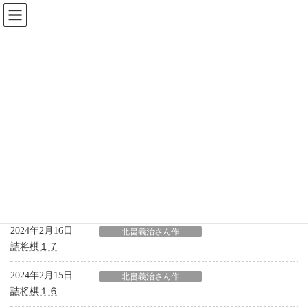
コ
ナ
ン
ビ
テ
ゲ
ン
ー
ツ
シ
へ
ョ
詰将棋コーナー
ス
ン
キ
に
ッ
移
プ
動
HOME
詰将棋コーナー
北畠義治さん作
北畠義治さん作
2024年2月16日
北畠義治さん作
詰将棋１７
2024年2月15日
北畠義治さん作
詰将棋１６