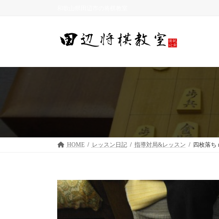
コ
ナ
和歌山県田辺市の将棋教室
ン
ビ
テ
ゲ
ン
ー
ツ
シ
へ
ョ
ス
ン
キ
に
ッ
移
プ
動
HOME
レッスン日記
指導対局&レッスン
四枚落ち r