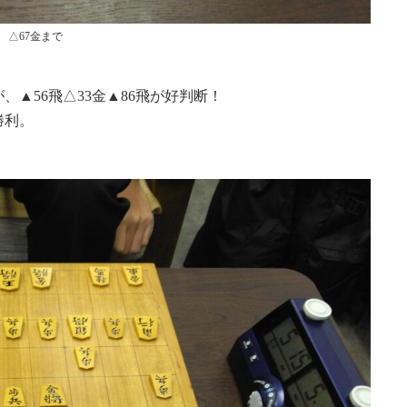
△67金まで
▲56飛△33金▲86飛が好判断！
勝利。