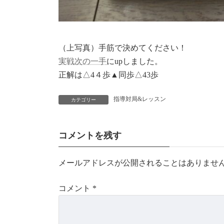
（上写真）手筋で決めてください！
実戦次の一手
にupしました。
正解は△4４歩▲同歩△43歩
指導対局&レッスン
カテゴリー
コメントを残す
メールアドレスが公開されることはありませ
コメント
*