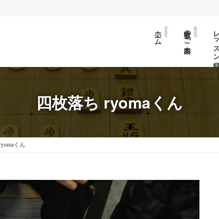
ホーム
教室のご案内
レッスン日
home
about
四枚落ち ryomaくん
yomaくん