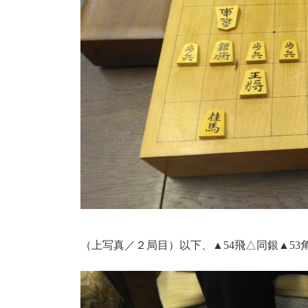
（上写真／２局目）以下、▲54飛△同銀▲53