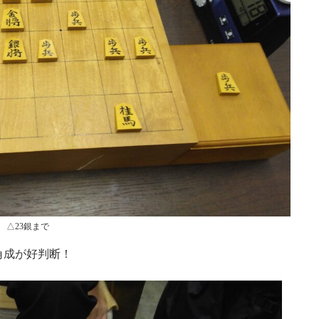
△23銀まで
角成が好判断！