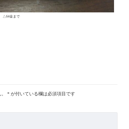
△64金まで
ん。
*
が付いている欄は必須項目です