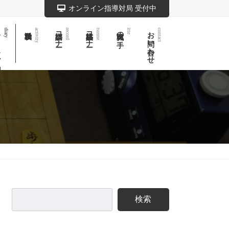
オンライン指導対局 受付中
記
棋譜コーナー
詰将棋コーナー
実戦次の一手
お問い合わせ
diary
activity
record
tsume
itte
contact
検索