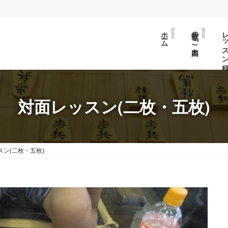
ホーム
教室のご案内
レッスン日
home
about
対面レッスン(二枚・五枚)
スン(二枚・五枚)