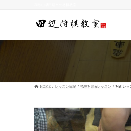
コ
ナ
和歌山県田辺市の将棋教室
ン
ビ
テ
ゲ
ン
ー
ツ
シ
へ
ョ
ス
ン
キ
に
ッ
移
プ
動
HOME
レッスン日記
指導対局&レッスン
対面レッ