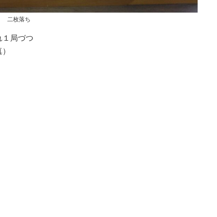
二枚落ち
れ１局づつ
真）
。