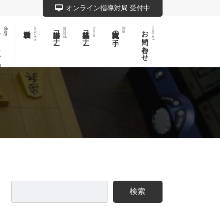
オンライン指導対局 受付中
記
棋譜コーナー
詰将棋コーナー
実戦次の一手
お問い合わせ
diary
activity
record
tsume
itte
contact
検索