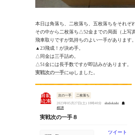
本日は角落ち、二枚落ち、五枚落ちをそれぞ
その中から二枚落ち△52金までの局面（上写
飛車取りですが気持ちのよい一手があります
▲23飛成！が決め手。
△同金は三手詰め。
△51金には長手数ですが即詰みがあります。
実戦次の一手
にupしました。