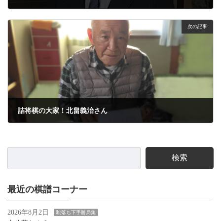
2024年2月1日
次の記事
詰将棋の大家！北畠義治さん
2024年2月7日
検索
最近の棋譜コーナー
2026年8月2日
駒落ち下手勝局集