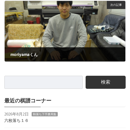
次の記事
moriyamaくん
2025年1月4日
検索
最近の棋譜コーナー
2026年8月2日
駒落ち下手勝局集
六枚落ち１６