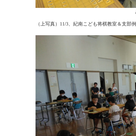
（上写真）11/3、紀南こども将棋教室＆支部