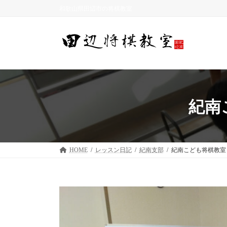
コ
ナ
和歌山県田辺市の将棋教室
ン
ビ
テ
ゲ
ン
ー
ツ
シ
へ
ョ
ス
ン
キ
に
ッ
移
紀南
プ
動
HOME
レッスン日記
紀南支部
紀南こども将棋教室