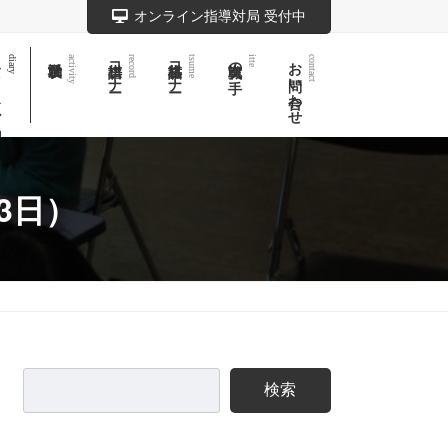
オンライン指導対局 受付中
記
棋譜コーナー
詰将棋コーナー
実戦次の一手
お問い合わせ
diary
activity
record
tsume
itte
contact
3日）
検索