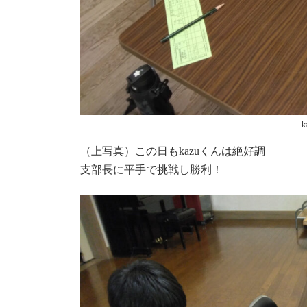
（上写真）この日もkazuくんは絶好調
支部長に平手で挑戦し勝利！