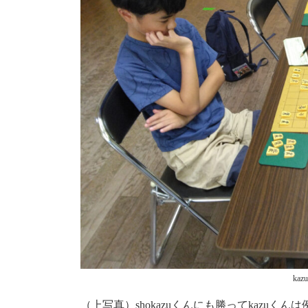
ka
（上写真）shokazuくんにも勝ってkazuくん