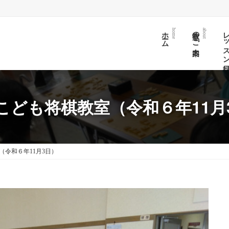
ホーム
教室のご案内
レッスン日
home
about
こども将棋教室（令和６年11月
（令和６年11月3日）