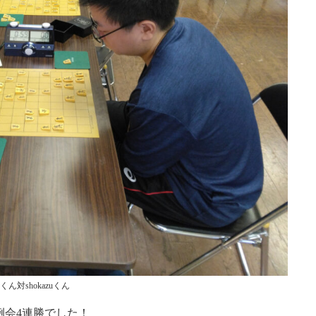
zuくん対shokazuくん
は例会4連勝でした！