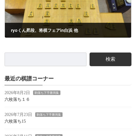
ryoくん昇段、将棋フェアin白浜 他
2025年5月10日
検索
最近の棋譜コーナー
2026年8月2日
駒落ち下手勝局集
六枚落ち１６
2026年7月23日
駒落ち下手勝局集
六枚落ち15