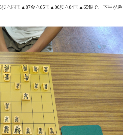
6歩△同玉▲87金△85玉▲86歩△84玉▲65銀で、下手が勝