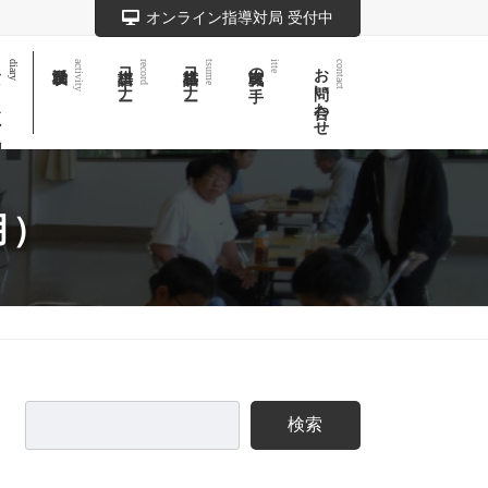
オンライン指導対局 受付中
記
棋譜コーナー
詰将棋コーナー
実戦次の一手
お問い合わせ
diary
activity
record
tsume
itte
contact
月）
検索