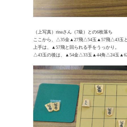
（上写真）rinaさん（7級）との6枚落ち
ここから、△35金▲27飛△54玉▲57飛△43
上手は、▲57飛と回られる手をうっかり。
△43玉の後は、▲54金△33玉▲44角△24玉