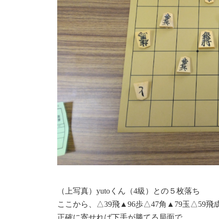
（上写真）yutoくん（4級）との５枚落ち
ここから、△39飛▲96歩△47角▲79玉△59飛
正確に寄せれば下手が勝てる局面で、