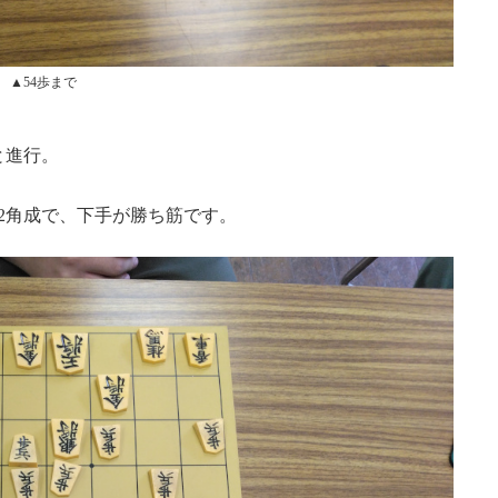
▲54歩まで
玉と進行。
▲62角成で、下手が勝ち筋です。