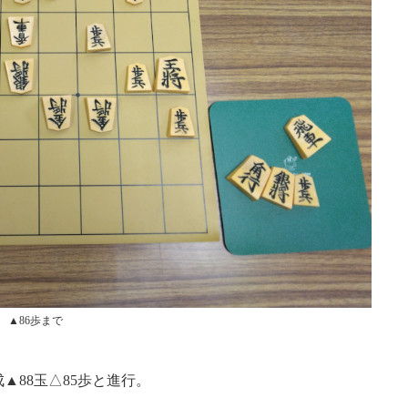
▲86歩まで
成▲88玉△85歩と進行。