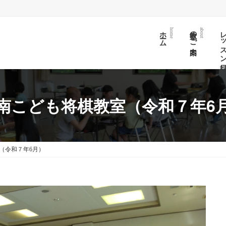
ホーム
教室のご案内
レッスン日
home
about
南こども将棋教室（令和７年6
（令和７年6月）