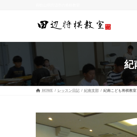
コ
ナ
和歌山県田辺市の将棋教室
ン
ビ
テ
ゲ
ン
ー
ツ
シ
へ
ョ
ス
ン
キ
に
ッ
移
紀
プ
動
HOME
レッスン日記
紀南支部
紀南こども将棋教室