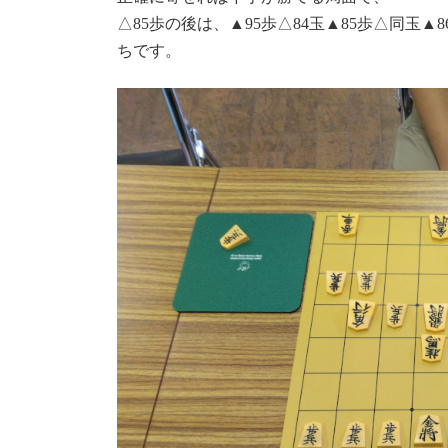
△85歩の後は、▲95歩△84玉▲85歩△同玉▲8
ちです。