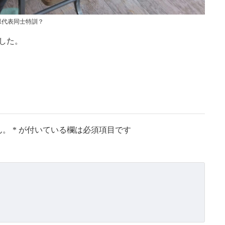
県代表同士特訓？
した。
ん。
*
が付いている欄は必須項目です