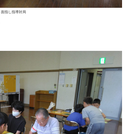
６面指し指導対局
会