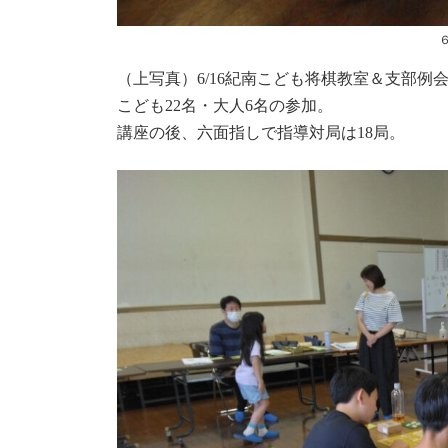
（上写真）6/16紀南こども将棋教室＆支部例
こども22名・大人6名の参加。
講座の後、六面指しで指導対局は18局。