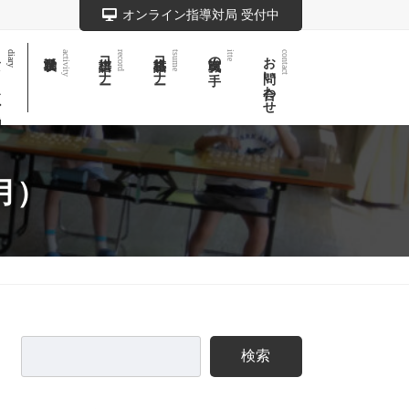
オンライン指導対局 受付中
記
棋譜コーナー
詰将棋コーナー
実戦次の一手
お問い合わせ
diary
activity
record
tsume
itte
contact
月）
検索