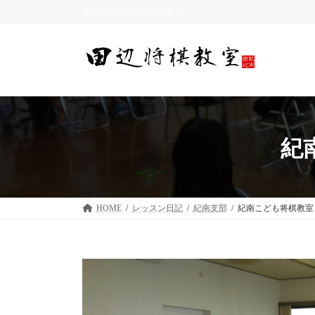
コ
ナ
和歌山県田辺市の将棋教室
ン
ビ
テ
ゲ
ン
ー
ツ
シ
へ
ョ
ス
ン
キ
に
ッ
移
紀
プ
動
HOME
レッスン日記
紀南支部
紀南こども将棋教室