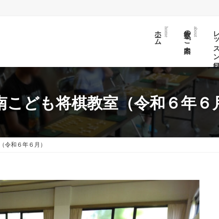
ホーム
教室のご案内
レッスン日
home
about
南こども将棋教室（令和６年６
（令和６年６月）