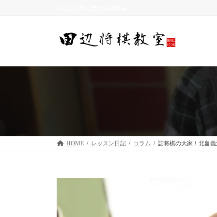
コ
ナ
和歌山県田辺市の将棋教室
ン
ビ
テ
ゲ
ン
ー
ツ
シ
へ
ョ
ス
ン
キ
に
ッ
移
プ
動
HOME
レッスン日記
コラム
詰将棋の大家！北畠義