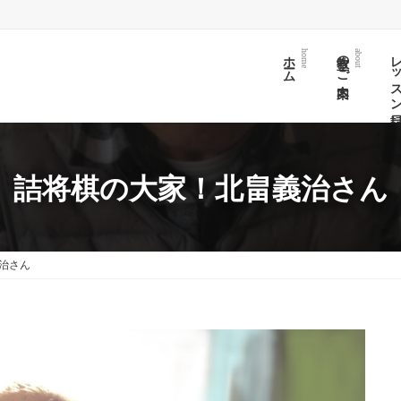
ホーム
教室のご案内
レッスン日
home
about
詰将棋の大家！北畠義治さん
治さん