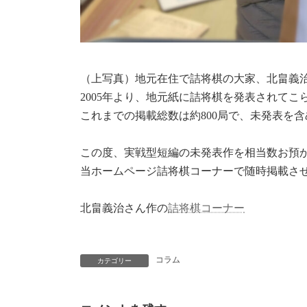
（上写真）地元在住で詰将棋の大家、北畠義
2005年より、地元紙に詰将棋を発表されてこ
これまでの掲載総数は約800局で、未発表を含
この度、実戦型短編の未発表作を相当数お預
当ホームページ詰将棋コーナーで随時掲載さ
北畠義治さん作の
詰将棋コーナー
コラム
カテゴリー