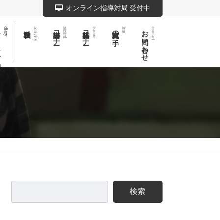
オンライン指導対局 受付中
記
棋譜コーナー
詰将棋コーナー
実戦次の一手
お問い合わせ
diary
activity
record
tsume
itte
contact
検索