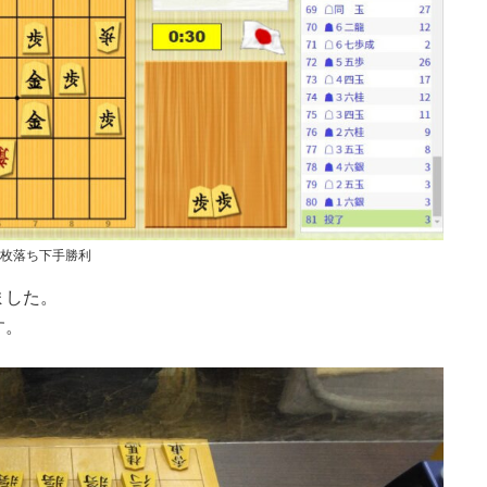
5枚落ち下手勝利
ました。
す。