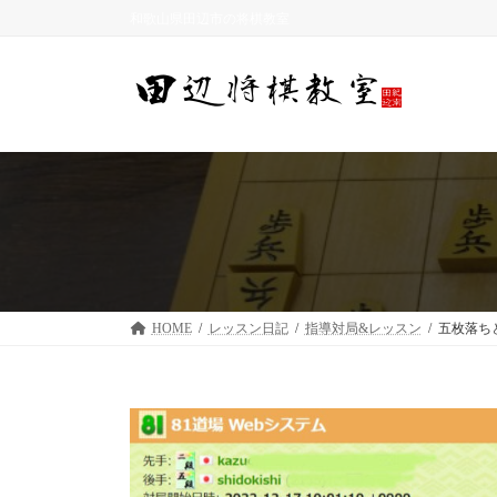
コ
ナ
和歌山県田辺市の将棋教室
ン
ビ
テ
ゲ
ン
ー
ツ
シ
へ
ョ
ス
ン
キ
に
ッ
移
プ
動
HOME
レッスン日記
指導対局&レッスン
五枚落ち