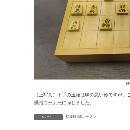
飛
（上写真）下手の玉頭は味の悪い形ですが、
棋譜コーナー
にupしました。
指導対局&レッスン
カテゴリー