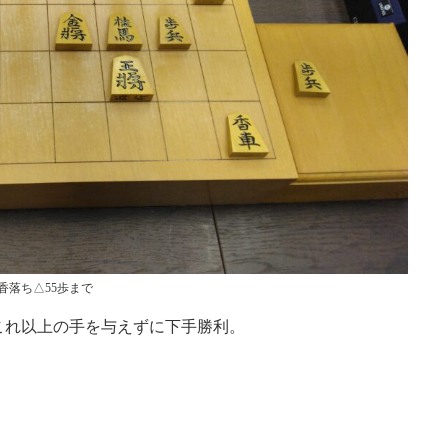
香落ち△55歩まで
これ以上の手を与えずに下手勝利。