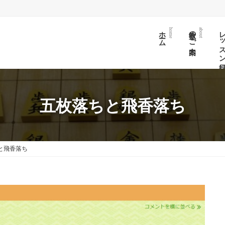
ホーム
教室のご案内
レッスン日
home
about
五枚落ちと飛香落ち
と飛香落ち