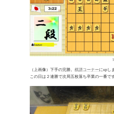
（上画像）下手の完勝。
棋譜コーナー
にupし
この日は２連勝で次局五枚落ち卒業の一番で