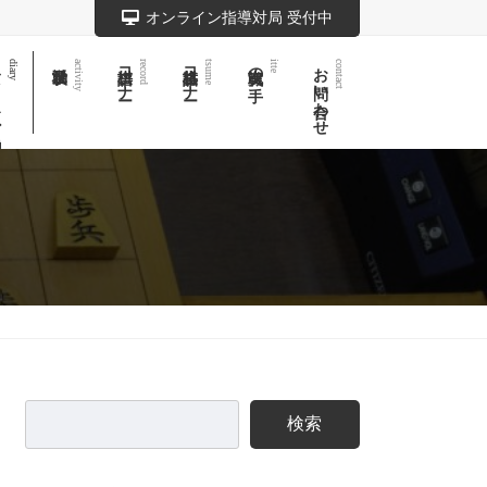
オンライン指導対局 受付中
記
棋譜コーナー
詰将棋コーナー
実戦次の一手
お問い合わせ
diary
activity
record
tsume
itte
contact
検索