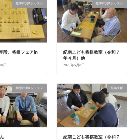
指導対局&レッスン
指導対局&レッスン
ん昇段、将棋フェアin
紀南こども将棋教室（令和７
年４月）他
10日
2025年5月8日
指導対局&レッスン
紀南支部
くん
紀南こども将棋教室（令和７