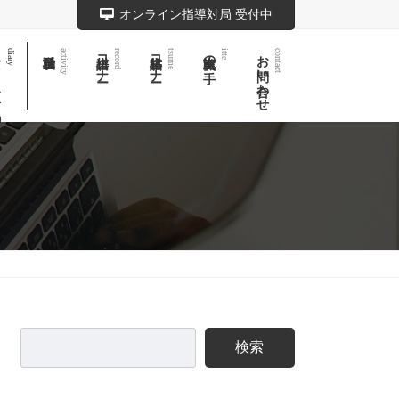
オンライン指導対局 受付中
記
棋譜コーナー
詰将棋コーナー
実戦次の一手
お問い合わせ
diary
activity
record
tsume
itte
contact
検索