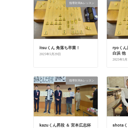
指導対局&レッスン
itsuくん 角落ち卒業！
ryoく
白浜 他
2025年5月29日
2025年5月
指導対局&レッスン
kazuくん昇段 ＆ 宮本広志杯
shota