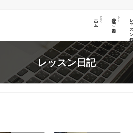
ホーム
教室のご案内
レッスン日
home
about
レッスン日記