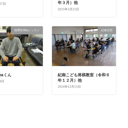
年３月）他
27日
2025年3月25日
指導対局&レッスン
紀南支部
amaくん
紀南こども将棋教室（令和６
年１２月）他
4日
2024年12月15日