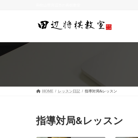
コ
ナ
和歌山県田辺市の将棋教室
ン
ビ
テ
ゲ
ン
ー
ツ
シ
へ
ョ
ス
ン
キ
に
ッ
移
プ
動
HOME
レッスン日記
指導対局&レッスン
指導対局&レッスン