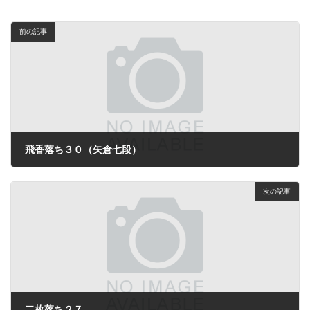
前の記事
飛香落ち３０（矢倉七段）
2025年11月25日
次の記事
二枚落ち２７