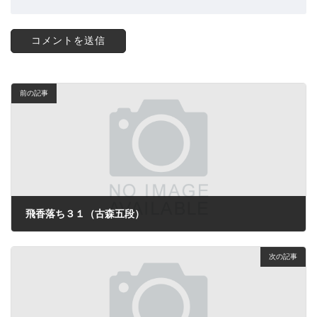
前の記事
飛香落ち３１（古森五段）
2025年12月28日
次の記事