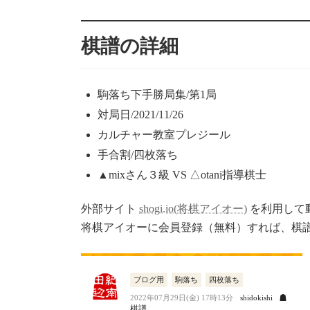
更
新
棋譜の詳細
日
時
:
駒落ち下手勝局集/第1局
対局日/2021/11/26
カルチャー教室プレジール
手合割/四枚落ち
▲mixさん３級 VS △otani指導棋士
外部サイト
shogi.io(将棋アイオー)
を利用して
将棋アイオーに会員登録（無料）すれば、棋