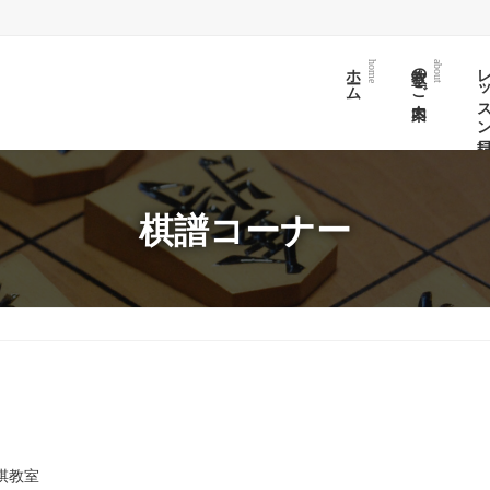
ホーム
教室のご案内
レッスン日
home
about
棋譜コーナー
棋教室