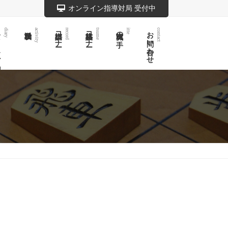
オンライン指導対局 受付中
記
棋譜コーナー
詰将棋コーナー
実戦次の一手
お問い合わせ
diary
activity
record
tsume
itte
contact