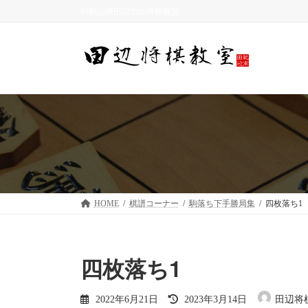
コ
ナ
和歌山県田辺市の将棋教室
ン
ビ
テ
ゲ
ン
ー
ツ
シ
へ
ョ
ス
ン
キ
に
ッ
移
プ
動
HOME
棋譜コーナー
駒落ち下手勝局集
四枚落ち1
四枚落ち1
最
2022年6月21日
2023年3月14日
田辺将
終