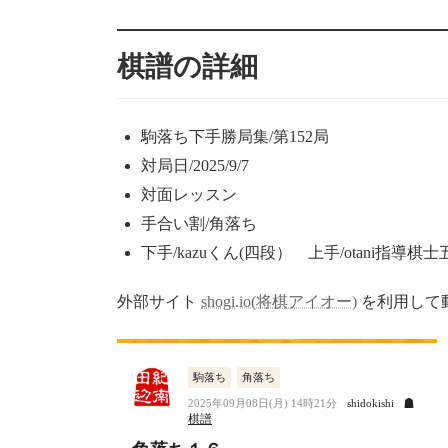
更
新
棋譜の詳細
日
時
:
駒落ち下手勝局集/第152局
対局日/2025/9/7
対面レッスン
手合い割/角落ち
下手/kazuくん(四段） 上手/otani指導棋士
外部サイト
shogi.io(将棋アイオー)
を利用して