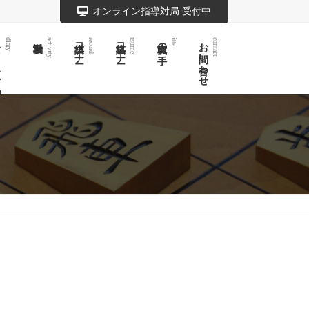
オンライン指導対局 受付中
記
棋譜コーナー
詰将棋コーナー
実戦次の一手
お問い合わせ
diary
activity
record
tsume
itte
contact