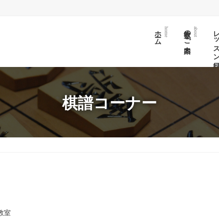
ホーム
教室のご案内
レッスン日
home
about
棋譜コーナー
教室