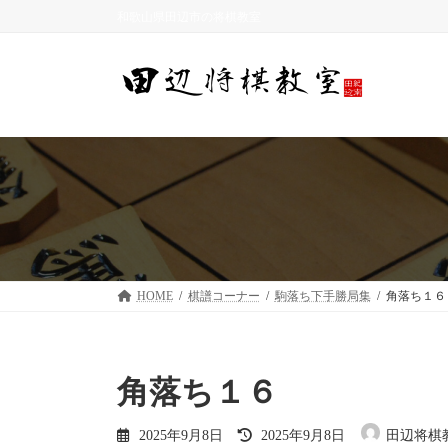
コ
ナ
和歌山県田辺市の将棋教室
ン
ビ
テ
ゲ
ン
ー
ツ
シ
へ
ョ
ス
ン
キ
に
ッ
移
プ
動
HOME
棋譜コーナー
駒落ち下手勝局集
角落ち１６
角落ち１６
最
2025年9月8日
2025年9月8日
田辺将棋
終