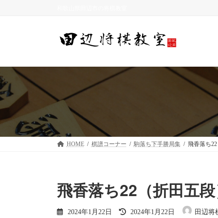
コ
ナ
和歌山県田辺市の将棋教室
ン
ビ
テ
ゲ
ン
ー
ツ
シ
へ
ョ
ス
ン
キ
に
ッ
移
プ
動
HOME
棋譜コーナー
駒落ち下手勝局集
飛香落ち2
飛香落ち22（折田五段
最
2024年1月22日
2024年1月22日
田辺将
終