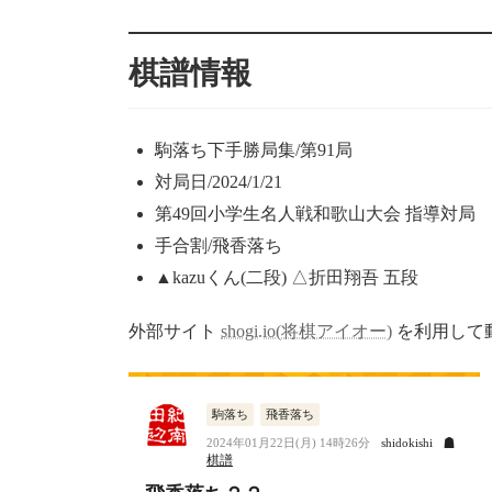
更
新
棋譜情報
日
時
:
駒落ち下手勝局集/第91局
対局日/2024/1/21
第49回小学生名人戦和歌山大会 指導対局
手合割/飛香落ち
▲kazuくん(二段) △折田翔吾 五段
外部サイト
shogi.io(将棋アイオー)
を利用して