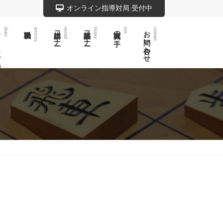
オンライン指導対局 受付中
記
棋譜コーナー
詰将棋コーナー
実戦次の一手
お問い合わせ
diary
activity
record
tsume
itte
contact