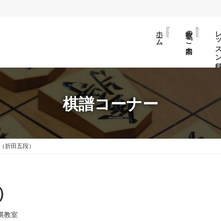
ホーム
教室のご案内
レッスン日
home
about
棋譜コーナー
2（折田五段）
）
棋教室