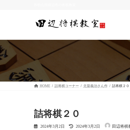
コ
ナ
和歌山県田辺市の将棋教室
ン
ビ
テ
ゲ
ン
ー
ツ
シ
へ
ョ
ス
ン
キ
に
ッ
移
プ
動
HOME
詰将棋コーナー
北畠義治さん作
詰将棋２０
詰将棋２０
最
2024年3月2日
2024年3月2日
田辺将棋
終