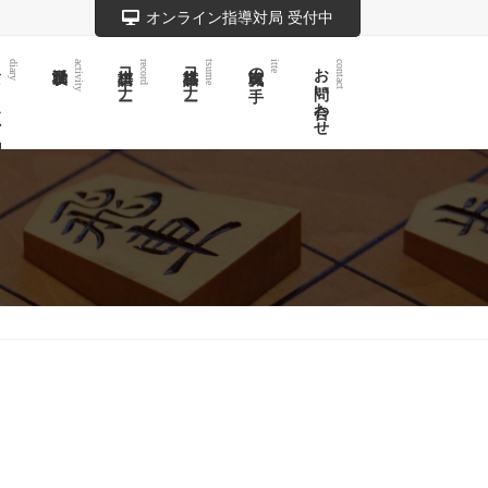
オンライン指導対局 受付中
記
棋譜コーナー
詰将棋コーナー
実戦次の一手
お問い合わせ
diary
activity
record
tsume
itte
contact