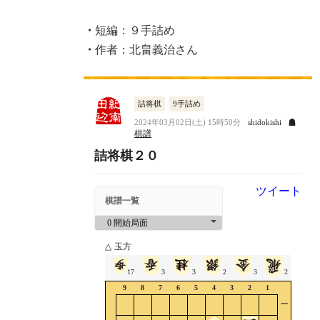
更
新
・
短編：９手詰め
日
・
作者：北畠義治さん
時
: