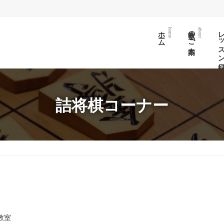
ホーム
教室のご案内
レッスン日
home
about
詰将棋コーナー
教室