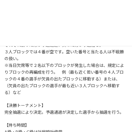
事前の組合せ抽選により、４人または３人のブロックに分かれ
る。
[１局目／１vs２、３vs４で対局] [２局目／勝ち同士、負け同
士]
連勝予選通過、連敗予選落ち。
[３局目／1勝1敗者同士対局]
それぞれ勝った方が予選通過、負けた方が予選落ち。
３人ブロックでは４番が空です。空いた番号と当たる人は不戦勝
の扱い。
※当日欠席等で２名以下のブロックが発生した場合は、規定によ
りブロックの再編成を行う。 例（最も近く若い番号の４人ブロ
ックの４番の選手が欠員の出たブロックに移動する）または、
（欠員の出たブロックの選手が最も近い３人ブロックへ移動す
る）など
【決勝トーナメント】
完全抽選により決定。予選通過が決定した選手から抽選を行う。
【持ち時間】
A級・B級・C級は対局時計使用