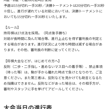
予選は15分切れ一手30秒／決勝トーナメントは20分切れ一手30秒
※但し、進行が遅れている対局においては、決勝トーナメントに
おいても15分切れ一手30秒といたします。
【ルール】
持将棋は27点法を採用。（同点後手勝ち）
対局が長時間に及んだ場合等、進行上止むを得ず審判長の判定と
する場合があります。進行状況により持ち時間は減ずる場合があ
ります。その他、審判長の判断に従ってください。
【将棋大会などが、はじめての方へ】
反則（二歩・二手指し・進めないマス目への着手等）、禁止事項
（待った等）は、駒が手から離れた時点で負けとなりので、ご注
意ください。また第三者は、反則などを見かけても助言となるた
め指摘はできません。反則などがあった場合は、その相手方が、
審判やスタッフに手を挙げてアピールしてください。
大会当日の進行表