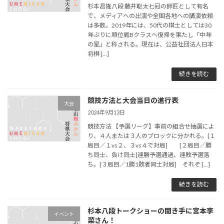
杉本昌隆八段 藤井聡太七冠の師匠として有名
で、メディアへの出演や全国各地への講演依頼
は多数。2019年には、50代の棋士としては30
年ぶりに順位戦Bクラスへ復帰を果たし「中年
の星」と称される。現在は、公益社団法人日本
将棋 […]
続きを読む
競技方法と大会当日の進行表
大会
2024年9月13日
競技方法 【予選リーグ】事前の組合せ抽選によ
り、４人または３人のブロックに分かれる。[１
局目／１vs２、３vs４で対局] [２局目／勝
ち同士、負け同士]連勝予選通過、連敗予選落
ち。[３局目／1勝1敗者同士対局] それぞ […]
続きを読む
杉本八段トークショーの聞き手に宮本李
イベント
菜さん！