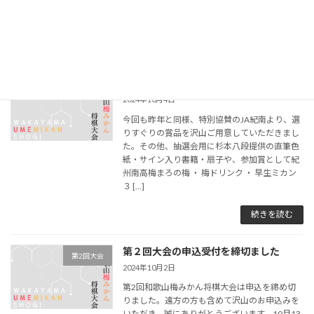
しました。 A級・B級・C級・小学生の詳細結果
[…]
続きを読む
第2回大会の賞品一覧（10/4更新）
第2回大会
2024年10月4日
今回も昨年と同様、特別協賛のJA紀南より、選
りすぐりの賞品を沢山ご用意していただきまし
た。その他、抽選会用に杉本八段提供の直筆色
紙・サイン入り書籍・扇子や、参加賞として紀
州南高梅まろの梅 ・ 梅ドリンク ・ 早生ミカン
３ […]
続きを読む
第２回大会の申込受付を締切ました
第2回大会
2024年10月2日
第2回和歌山梅みかん将棋大会は申込を締め切
りました。遠方の方も含めて沢山のお申込みを
いただき、誠にありがとうございます。10月13