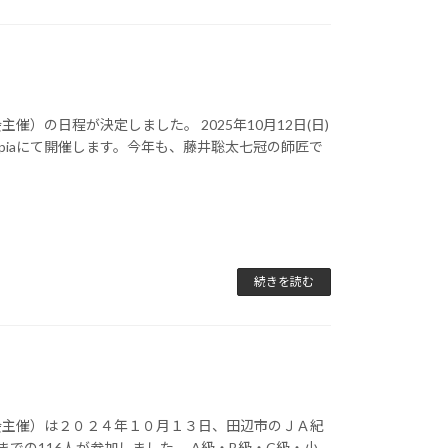
）の日程が決定しました。 2025年10月12日(日)
opiaにて開催します。今年も、藤井聡太七冠の師匠で
続きを読む
会主催）は２０２４年１０月１３日、田辺市のＪＡ紀
までの116人が参加しました。 A級・B級・C級・小