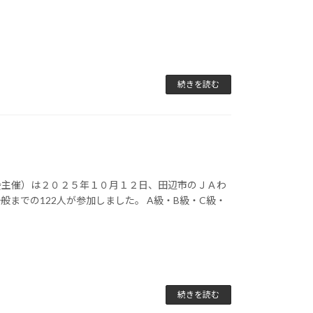
続きを読む
会主催）は２０２５年１０月１２日、田辺市のＪＡわ
までの122人が参加しました。 A級・B級・C級・
続きを読む