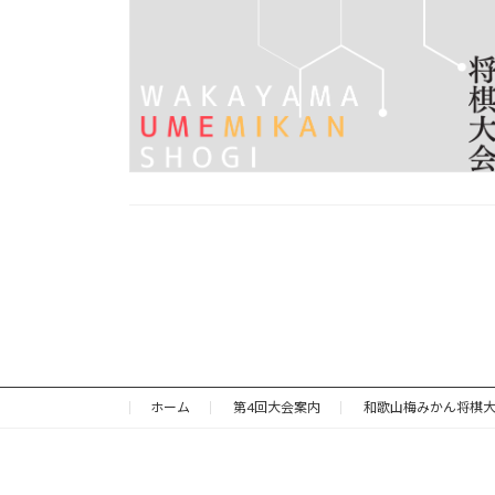
投
稿
の
ペ
ホーム
第4回大会案内
和歌山梅みかん将棋
ー
ジ