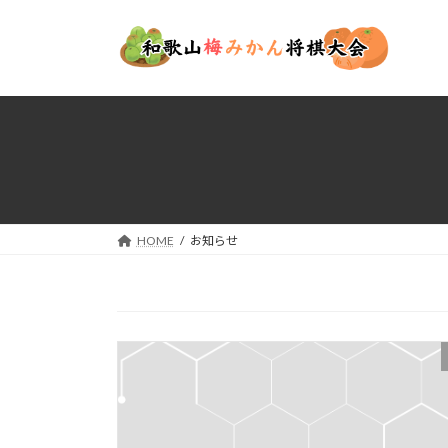
コ
ナ
ン
ビ
テ
ゲ
ン
ー
ツ
シ
へ
ョ
ス
ン
キ
に
ッ
移
プ
動
HOME
お知らせ