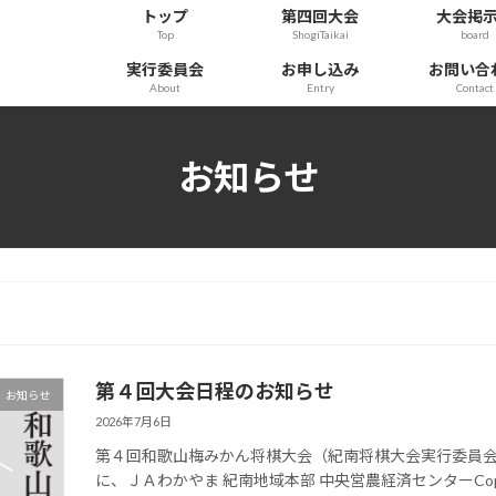
トップ
第四回大会
大会掲
Top
ShogiTaikai
board
実行委員会
お申し込み
お問い合
About
Entry
Contact
お知らせ
第４回大会日程のお知らせ
お知らせ
2026年7月6日
第４回和歌山梅みかん将棋大会（紀南将棋大会実行委員会主催
に、ＪＡわかやま 紀南地域本部 中央営農経済センターC