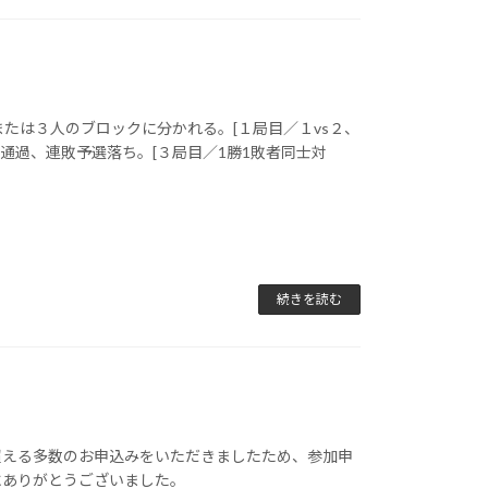
たは３人のブロックに分かれる。[１局目／１vs２、
選通過、連敗予選落ち。[３局目／1勝1敗者同士対
続きを読む
超える多数のお申込みをいただきましたため、参加申
にありがとうございました。