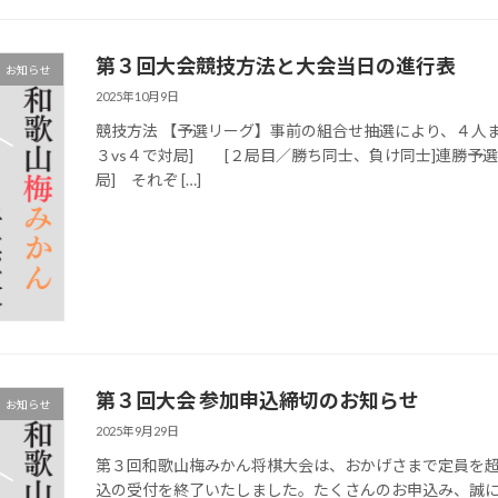
第３回大会競技方法と大会当日の進行表
お知らせ
2025年10月9日
競技方法 【予選リーグ】事前の組合せ抽選により、４人ま
３vs４で対局] [２局目／勝ち同士、負け同士]連勝予
局] それぞ […]
第３回大会 参加申込締切のお知らせ
お知らせ
2025年9月29日
第３回和歌山梅みかん将棋大会は、おかげさまで定員を
込の受付を終了いたしました。たくさんのお申込み、誠