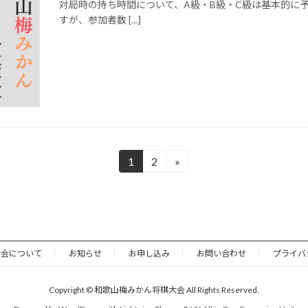
対局時の持ち時間について、A級・B級・C級は基本的に予選
すが、参加者数 […]
1
2
»
固
固
定
定
ペ
ペ
ー
ー
ジ
ジ
大会について
お知らせ
お申し込み
お問い合わせ
プライバ
Copyright © 和歌山梅みかん将棋大会 All Rights Reserved.