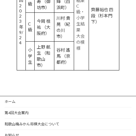
回
結果
寿 （御
輝 （白
級
2
C
坊市）
浜町）
齊藤裕也 四
0
級・
段（杉本門
2
小学
川村 貴
3
今岡 桂
下）
C
生結
晃 （紀
年
祐 （大
級
果
の川
9/
阪府）
大会
市）
2
の模
4
上野 航
様
小
谷村 遙
生 （和
学
馬 （京
歌山
生
都府）
市）
ホーム
第4回大会案内
和歌山梅みかん将棋大会について
お知らせ