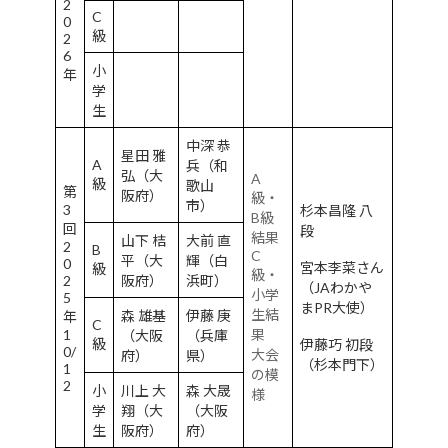
2
C
0
級
2
6
小
年
学
生
中深 恭
星田 雅
A
兵（和
弘（大
A
級
歌山
第
阪府）
級・
市）
3
杉本昌隆 八
B級
回
段
結果
山下 桔
大前 直
2
B
C
平（大
輝（白
0
宮本李菜さん
級
級・
2
阪府）
浜町）
（JAわかや
小学
5
まPR大使）
生結
森 雄基
伊藤 庚
年
C
1
果
（大阪
（兵庫
級
伊藤巧 初段
0/
大会
府）
県）
（杉本門下）
1
の模
2
小
川上 大
森 大晟
様
学
翔（大
（大阪
生
阪府）
府）