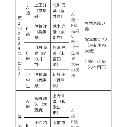
上田 洋
北川 万
A
（京都
葉（福
級
A
府）
井県）
第
級・
2
杉本昌隆 八
B級
伊藤 浬
荒木 光
回
B
段
結果
（兵庫
浩（京
2
級
C
県）
都府）
0
宮本李菜さん
級・
2
（JA紀南PR
小学
川村 貴
谷津 光
4
大使）
C
生結
晃（紀
英（上
年
級
1
果
の川
富田
伊藤 巧１級
0/
大会
市）
町）
（杉本門下）
1
の模
3
小
伊藤 翼
伊藤 庚
様
学
（兵庫
（兵庫
生
県）
県）
上野 佑
冨桝 朋
A
真 （和
矢 （大
級
歌山
阪府）
A
市）
級・
第
1
B級
小竹 和
大前 直
B