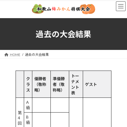
コ
ナ
ン
ビ
テ
ゲ
ン
ー
ツ
シ
へ
ョ
過去の大会結果
ス
ン
キ
に
ッ
移
プ
動
HOME
過去の大会結果
トー
ク
優勝者
準優勝
ナメ
ラ
（敬称
者（敬
ゲスト
ント
ス
略）
称略）
表
A
級
第
B
4
級
回