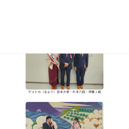
小学生入賞者（右より優勝・準優勝・3位・4位）
ゲストの（左より）宮本大使・杉本八段・伊藤１級