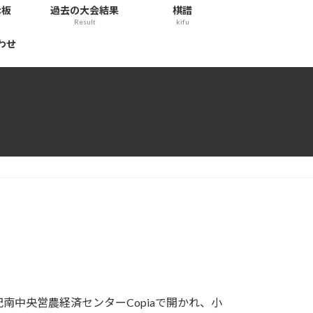
示板
過去の大会結果
棋譜
Result
kifu
わせ
中央営農経済センターCopiaで開かれ、小