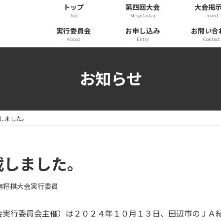
トップ
第四回大会
大会掲
Top
ShogiTaikai
board
実行委員会
お申し込み
お問い合
About
Entry
Contact
お知らせ
しました。
載しました。
南将棋大会実行委員
実行委員会主催）は２０２４年１０月１３日、田辺市のＪＡ紀南