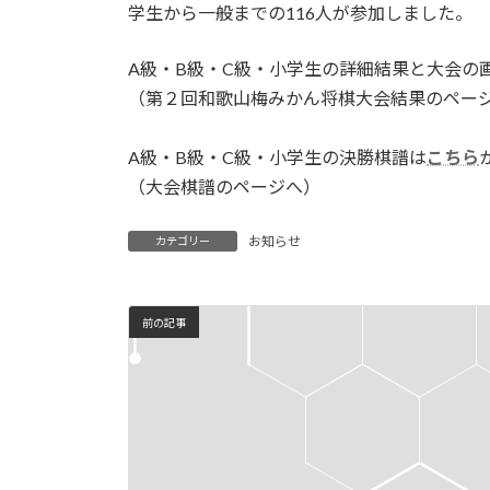
日
学生から一般までの116人が参加しました。
時
:
A級・B級・C級・小学生の詳細結果と大会の
（第２回和歌山梅みかん将棋大会結果のペー
A級・B級・C級・小学生の決勝棋譜は
こちら
（大会棋譜のページへ）
お知らせ
カテゴリー
前の記事