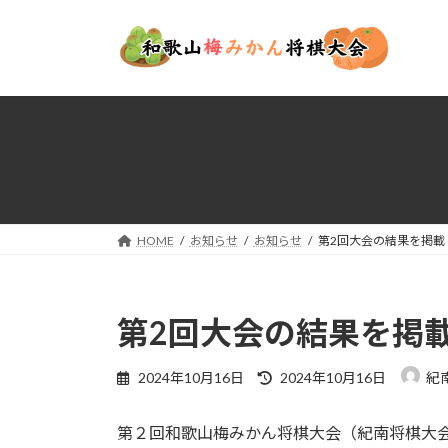
コ
ナ
ン
ビ
テ
ゲ
ン
ー
ツ
シ
へ
ョ
ス
ン
キ
に
ッ
移
プ
動
HOME
お知らせ
お知らせ
第2回大会の結果を掲載
第2回大会の結果を掲
最
2024年10月16日
2024年10月16日
紀
終
更
第２回和歌山梅みかん将棋大会（紀南将棋大会
新